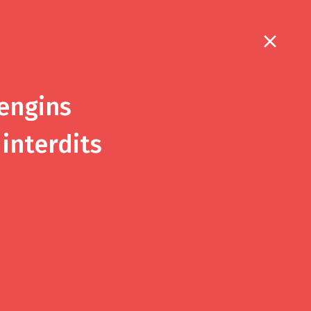
6
 engins
interdits