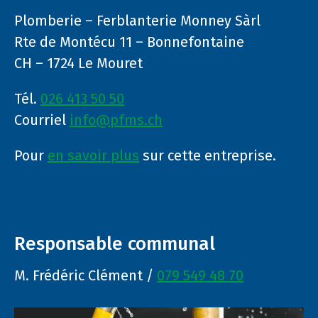
Plomberie – Ferblanterie Monney Sàrl
Rte de Montécu 11 – Bonnefontaine
CH – 1724 Le Mouret
Tél.
026 413 50 50
Courriel
info@pfms.ch
Pour
en savoir plus
sur cette entreprise.
Responsable communal
M. Frédéric Clément /
079 549 48 70