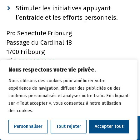
Stimuler les initiatives appuyant
l’entraide et les efforts personnels.
Pro Senectute Fribourg
Passage du Cardinal 18
1700 Fribourg
Téf.
026 347 12 40
Nous respectons votre vie privée.
e-mail :
info@fr.prosenectute.ch
www.fr.prosenectute.ch
Nous utilisons des cookies pour améliorer votre
expérience de navigation, diffuser des publicités ou des
contenus personnalisés et analyser notre trafic. En cliquant
sur « Tout accepter », vous consentez à notre utilisation
des cookies.
Personnaliser
Tout rejeter
Accepter tout