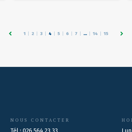
1
2
3
4
5
6
7
…
14
15
NOUS CONTACTER
HO
Tél :
026 564 23 33
Lun