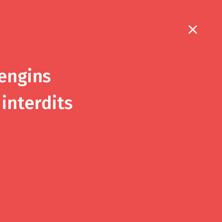
6
 engins
interdits