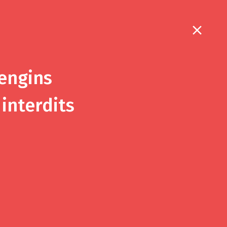
6
 engins
interdits