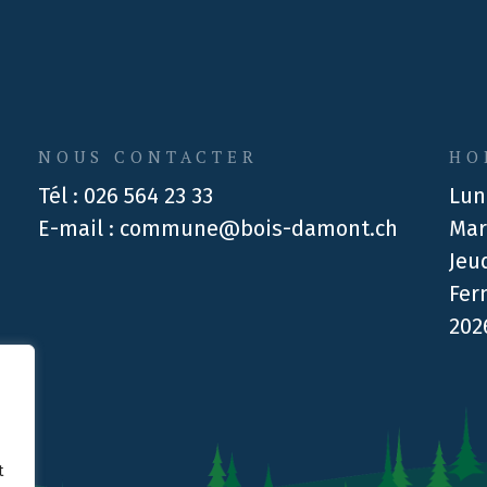
NOUS CONTACTER
HO
Tél :
026 564 23 33
Lun
E-mail :
commune@bois-damont.ch
Mar
Jeu
Fer
202
t