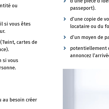
d’une pièce d’ide
entité ou
passeport).
d’une copie de vo
il si vous êtes
locataire ou du f
ur.
d’un moyen de pa
(Twint, cartes de
potentiellement 
nce).
annoncez l’arrivé
 si vous
ersonne.
u au besoin créer