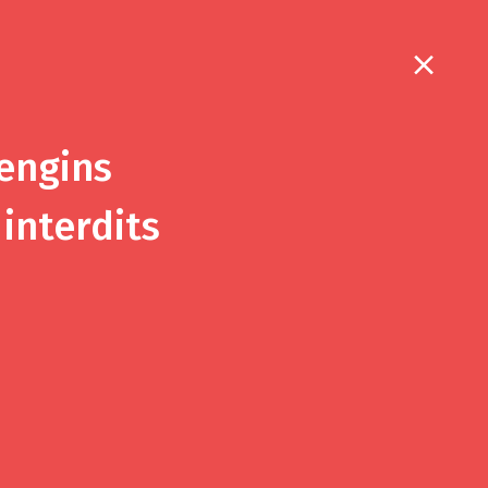
6
 engins
interdits