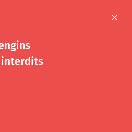
6
 engins
interdits