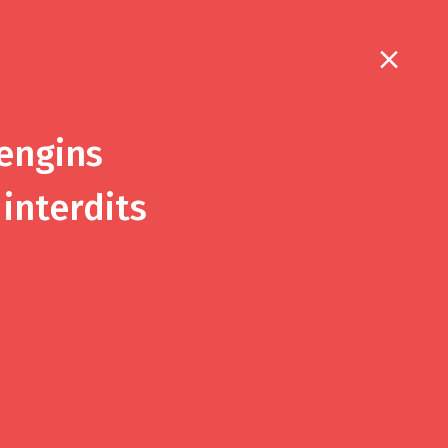
6
 engins
interdits